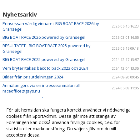
Nyhetsarkiv
Prinsessan värdig vinnare i BIG BOAT RACE 2026 by
2026-06-15 16:23
Gransegel
BIG BOAT RACE 2026 powered by Gransegel
2026-03-01 16:55
RESULTATET - BIG BOAT RACE 2025 powered by
2025-06-15 09:18
Gransegel
BIG BOAT RACE 2025 powered by Gransegel
2024-12-17 13:57
Vem bryter Itakas back to back 2023 och 2024
2024-12-04 13:35
Bilder från prisutdelningen 2024
2024-08-20 09:45
Anmälan görs via en intresseanmälan till
2024-05-08 11:05
raceoffice@gsys.nu
Vem utmanar Itaka i år?
2024-02-16 16:54
För att hemsidan ska fungera korrekt använder vi nödvändiga
cookies från SportAdmin. Dessa går inte att stänga av.
Föreningen kan också använda frivilliga cookies, t.ex. för
statistik eller marknadsföring. Du väljer själv om du vill
acceptera dessa.