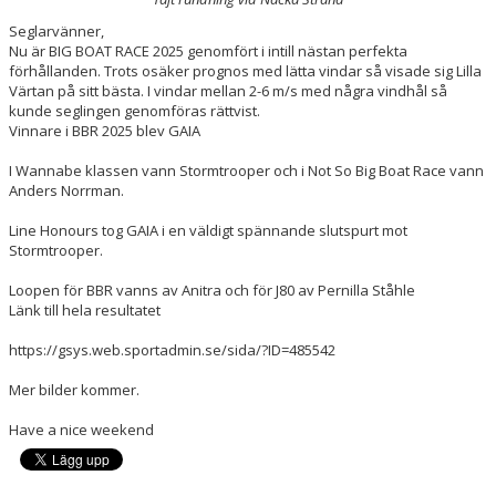
Seglarvänner,
Nu är BIG BOAT RACE 2025 genomfört i intill nästan perfekta
förhållanden. Trots osäker prognos med lätta vindar så visade sig Lilla
Värtan på sitt bästa. I vindar mellan 2-6 m/s med några vindhål så
kunde seglingen genomföras rättvist.
Vinnare i BBR 2025 blev GAIA
I Wannabe klassen vann Stormtrooper och i Not So Big Boat Race vann
Anders Norrman.
Line Honours tog GAIA i en väldigt spännande slutspurt mot
Stormtrooper.
Loopen för BBR vanns av Anitra och för J80 av Pernilla Ståhle
Länk till hela resultatet
https://gsys.web.sportadmin.se/sida/?ID=485542
Mer bilder kommer.
Have a nice weekend