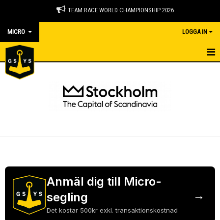
TEAM RACE WORLD CHAMPIONSHIP 2026
MICRO
LOGGA IN
MICRO
NYHETER
KALENDER
DOKUMENT
BILDGALLERI
KONTAKT
Anmäl dig till Micro-
→
segling
HYR DF95:OR
Det kostar 500kr exkl. transaktionskostnad