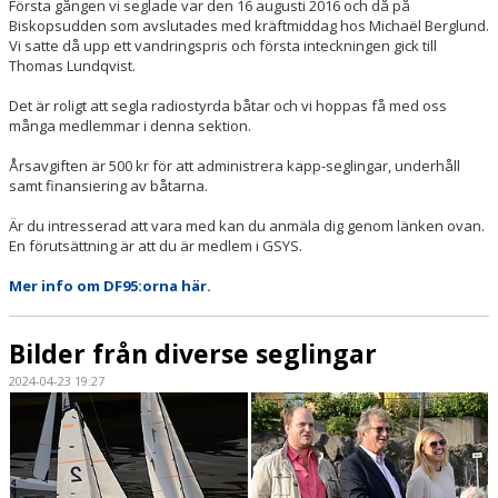
Första gången vi seglade var den 16 augusti 2016 och då på
Biskopsudden som avslutades med kräftmiddag hos Michaël Berglund.
Vi satte då upp ett vandringspris och första inteckningen gick till
Thomas Lundqvist.
Det är roligt att segla radiostyrda båtar och vi hoppas få med oss
många medlemmar i denna sektion.
Årsavgiften är 500 kr för att administrera kapp-seglingar, underhåll
samt finansiering av båtarna.
Är du intresserad att vara med kan du anmäla dig genom länken ovan.
En förutsättning är att du är medlem i GSYS.
Mer info om DF95:orna här.
Bilder från diverse seglingar
2024-04-23 19:27