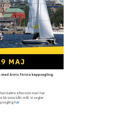
en med årets första kappsegling.
 fast bättre eftersom man har
li sista båt i mål. Vi seglar
ppsegling
här