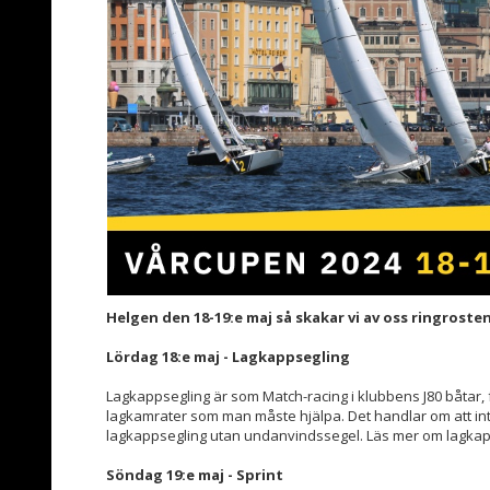
Helgen den 18-19:e maj så skakar vi av oss ringrost
Lördag 18:e maj - Lagkappsegling
Lagkappsegling är som Match-racing i klubbens J80 båtar,
lagkamrater som man måste hjälpa. Det handlar om att inte b
lagkappsegling utan undanvindssegel. Läs mer om lagka
Söndag 19:e maj - Sprint