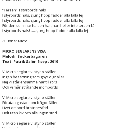
”Tersen”: I styrbords hals
I styrbords hals, sjung hopp fadder alla lalla lej
I styrbords hals, sjung hopp fadder alla lalla lej
För den som inte halsen har, han heller inte tersen får
I styrbords hals! …..sjung hopp fadder alla lalla lej
/Gunnar Micro
MICRO SEGLARENS VISA
Melodi: Sockerbagaren
Text: Patrik Salén 5 sept 2019
Vi Micro seglare vi styr o ställer
Ingen besättning som gnyr o gnäller
Nej vi står ensamma här till rors
Och vi mår strålande inombords
Vi Micro seglare vi styr o ställer
Förutan gastar som frågor fäller
Livet ombord är sinnesfrid
Helt utan kiv och alls ingen strid
Vi Micro seglare vi styr o ställer