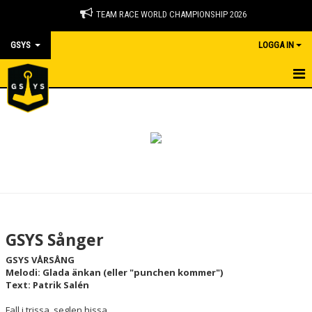
TEAM RACE WORLD CHAMPIONSHIP 2026
GSYS
LOGGA IN
GSYS KLUBBINFO
KALENDER
OM KLUBBEN
VÅR HISTORIA
VÅRA PARTNERS
GSYS Sånger
STYRELSE
GSYS VÅRSÅNG
Melodi: Glada änkan (eller "punchen kommer")
HEDERSMEDLEMMAR
Text: Patrik Salén
Fall i trissa, seglen hissa,