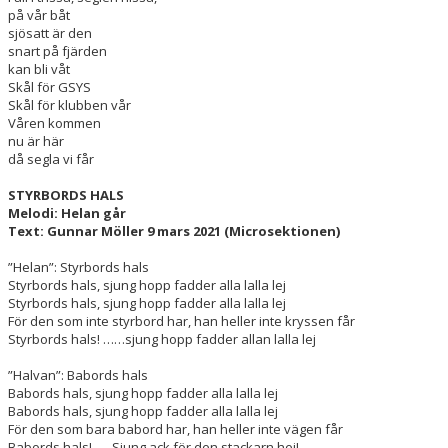
KLUBBSTANDERTAR
på vår båt
sjösatt är den
GSYS SÅNGER
snart på fjärden
kan bli våt
Skål för GSYS
NYHETER
Skål för klubben vår
Våren kommen
KONTAKT
nu är här
då segla vi får
DOKUMENT
STYRBORDS HALS
Melodi: Helan går
BILDGALLERI
Text: Gunnar Möller 9 mars 2021 (Microsektionen)
GDPR
”Helan”: Styrbords hals
Styrbords hals, sjung hopp fadder alla lalla lej
Styrbords hals, sjung hopp fadder alla lalla lej
För den som inte styrbord har, han heller inte kryssen får
Styrbords hals! ……sjung hopp fadder allan lalla lej
”Halvan”: Babords hals
Babords hals, sjung hopp fadder alla lalla lej
Babords hals, sjung hopp fadder alla lalla lej
För den som bara babord har, han heller inte vägen får
Babords hals! …. Sjung ack för den stackarn hej!